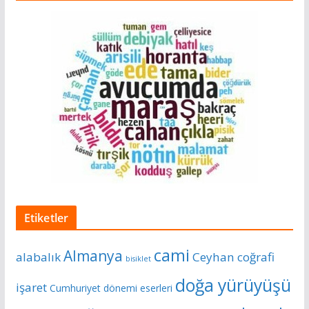
Etiketler
cami
Almanya
alabalık
Ceyhan
coğrafi
bisiklet
doğa yürüyüşü
işaret
Cumhuriyet dönemi eserleri