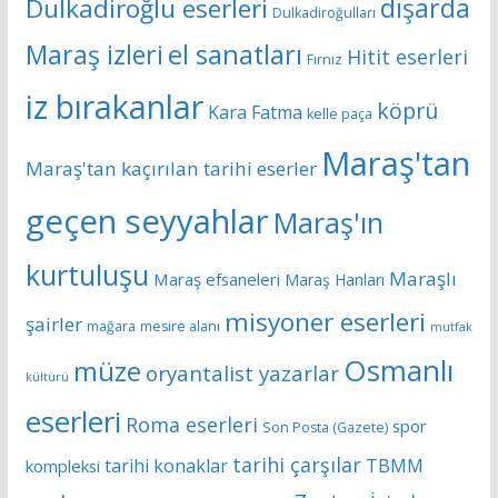
dışarda
Dulkadiroğlu eserleri
Dulkadiroğulları
Maraş izleri
el sanatları
Hitit eserleri
Fırnız
iz bırakanlar
köprü
Kara Fatma
kelle paça
Maraş'tan
Maraş'tan kaçırılan tarihi eserler
geçen seyyahlar
Maraş'ın
kurtuluşu
Maraşlı
Maraş efsaneleri
Maraş Hanları
misyoner eserleri
şairler
mağara
mesire alanı
mutfak
Osmanlı
müze
oryantalist yazarlar
kültürü
eserleri
Roma eserleri
spor
Son Posta (Gazete)
tarihi çarşılar
tarihi konaklar
TBMM
kompleksi