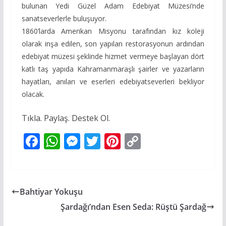
bulunan Yedi Güzel Adam Edebiyat Müzesi’nde
sanatseverlerle buluşuyor.
1860’larda Amerikan Misyonu tarafından kız koleji
olarak inşa edilen, son yapılan restorasyonun ardından
edebiyat müzesi şeklinde hizmet vermeye başlayan dört
katlı taş yapıda Kahramanmaraşlı şairler ve yazarların
hayatları, anıları ve eserleri edebiyatseverleri bekliyor
olacak.
Tıkla. Paylaş. Destek Ol.
F
W
M
T
Pi
C
ac
h
e
w
nt
o
e
at
ss
itt
er
p
b
s
e
er
e
y
Bahtiyar Yokuşu
o
A
n
st
Li
Şardağı’ndan Esen Seda: Rüştü Şardağ
o
p
g
n