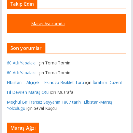
Takip Edin
Maraş Avucumda
Son yorumlar
60 Atlı Yapalaklı
için
Toma Tomin
60 Atlı Yapalaklı
için
Toma Tomin
Elbistan – Alçiçek – Ekinözü Bisiklet Turu
için
İbrahim Düzenli
Fil Deviren Maraş Otu
için
Musrafa
Meçhul Bir Fransız Seyyahın 1807 tarihli Elbistan-Maraş
Yolculuğu
için
Seval Kuşcu
Maraş Ağzı