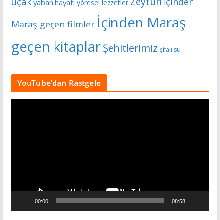
Zeytun
uçak
İçinden
yaban hayatı
yöresel lezzetler
İçinden Maraş
Maraş geçen filmler
geçen kitaplar
Şehitlerimiz
şifalı su
YouTube’dan Rastgele
V
i
d
e
o
o
y
n
00:00
08:58
a
t