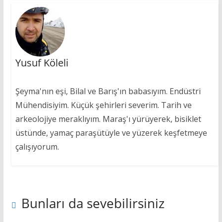
k
p
er
k
Yusuf Köleli
Şeyma'nın eşi, Bilal ve Barış'ın babasıyım. Endüstri
Mühendisiyim. Küçük şehirleri severim. Tarih ve
arkeolojiye meraklıyım. Maraş'ı yürüyerek, bisiklet
üstünde, yamaç paraşütüyle ve yüzerek keşfetmeye
çalışıyorum.
Bunları da sevebilirsiniz