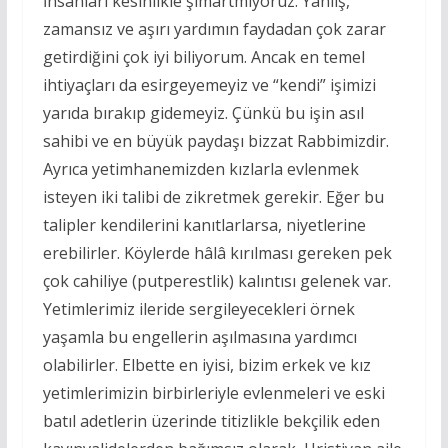
İnsanları kesinlikle şımartmıyoruz. Yanlış,
zamansız ve aşırı yardımın faydadan çok zarar
getirdiğini çok iyi biliyorum. Ancak en temel
ihtiyaçları da esirgeyemeyiz ve “kendi” işimizi
yarıda bırakıp gidemeyiz. Çünkü bu işin asıl
sahibi ve en büyük paydaşı bizzat Rabbimizdir.
Ayrıca yetimhanemizden kızlarla evlenmek
isteyen iki talibi de zikretmek gerekir. Eğer bu
talipler kendilerini kanıtlarlarsa, niyetlerine
erebilirler. Köylerde hâlâ kırılması gereken pek
çok cahiliye (putperestlik) kalıntısı gelenek var.
Yetimlerimiz ileride sergileyecekleri örnek
yaşamla bu engellerin aşılmasına yardımcı
olabilirler. Elbette en iyisi, bizim erkek ve kız
yetimlerimizin birbirleriyle evlenmeleri ve eski
batıl adetlerin üzerinde titizlikle bekçilik eden