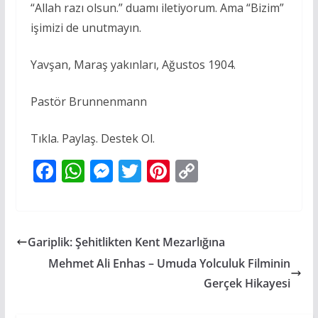
“Allah razı olsun.” duamı iletiyorum. Ama “Bizim”
işimizi de unutmayın.
Yavşan, Maraş yakınları, Ağustos 1904.
Pastör Brunnenmann
Tıkla. Paylaş. Destek Ol.
F
W
M
T
Pi
C
ac
h
e
w
nt
o
e
at
ss
itt
er
p
b
s
e
er
e
y
Gariplik: Şehitlikten Kent Mezarlığına
o
A
n
st
Li
Mehmet Ali Enhas – Umuda Yolculuk Filminin
o
p
g
n
Gerçek Hikayesi
k
p
er
k