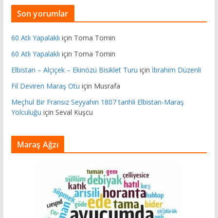
Son yorumlar
60 Atlı Yapalaklı
için
Toma Tomin
60 Atlı Yapalaklı
için
Toma Tomin
Elbistan – Alçiçek – Ekinözü Bisiklet Turu
için
İbrahim Düzenli
Fil Deviren Maraş Otu
için
Musrafa
Meçhul Bir Fransız Seyyahın 1807 tarihli Elbistan-Maraş
Yolculuğu
için
Seval Kuşcu
Maraş Ağzı