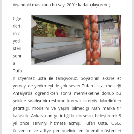
dışarıdaki masalarla bu sayı 200’e kadar çıkıyormuş.
Ciğe
rleri
miz
yedi
kten
sonr
a
Tufa
n Etyemez usta ile tanışıyoruz. Soyadının aksine et
yemeyi de yedirmeyi de çok seven Tufan Usta, mesleği
Antalya’da öğrendikten sonra memleketine dönüp bu
şekilde sıradışı bir restoran kurmak istemiş. Mardin’den
getirttiği, modelini ve yaşını bilmediği Man marka tır
kafası ile Ankara’dan getirttiği tır dorsesini birleştirerek 8
yıl önce Tırıvırı’yı hizmete açmış. Tufan Usta, OSB,
üniversite ve adliye personelinin en önemli müşterileri