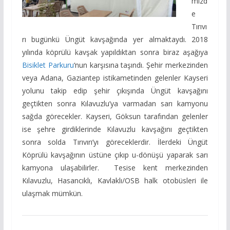
mizd
e
Tırıvı
rı bugünkü Üngüt kavşağında yer almaktaydı. 2018
yılında köprülü kavşak yapıldıktan sonra biraz aşağıya
Bisiklet Parkuru
‘nun karşısına taşındı. Şehir merkezinden
veya Adana, Gaziantep istikametinden gelenler Kayseri
yolunu takip edip şehir çıkışında Üngüt kavşağını
geçtikten sonra Kılavuzlu’ya varmadan sarı kamyonu
sağda görecekler. Kayseri, Göksun tarafından gelenler
ise şehre girdiklerinde Kılavuzlu kavşağını geçtikten
sonra solda Tırıvırı’yı göreceklerdir. İlerdeki Üngüt
Köprülü kavşağının üstüne çıkıp u-dönüşü yaparak sarı
kamyona ulaşabilirler. Tesise kent merkezinden
Kılavuzlu, Hasancıklı, Kavlaklı/OSB halk otobüsleri ile
ulaşmak mümkün.