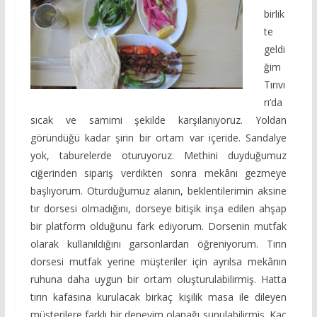
birlik
te
geldi
ğim
Tırıvı
rı’da
sıcak ve samimi şekilde karşılanıyoruz. Yoldan
göründüğü kadar şirin bir ortam var içeride. Sandalye
yok, taburelerde oturuyoruz. Methini duyduğumuz
ciğerinden sipariş verdikten sonra mekânı gezmeye
başlıyorum. Oturduğumuz alanın, beklentilerimin aksine
tır dorsesi olmadığını, dorseye bitişik inşa edilen ahşap
bir platform olduğunu fark ediyorum. Dorsenin mutfak
olarak kullanıldığını garsonlardan öğreniyorum. Tırın
dorsesi mutfak yerine müşteriler için ayrılsa mekânın
ruhuna daha uygun bir ortam oluşturulabilirmiş. Hatta
tırın kafasına kurulacak birkaç kişilik masa ile dileyen
müşterilere farklı bir deneyim olanağı sunulabilirmiş. Kaç