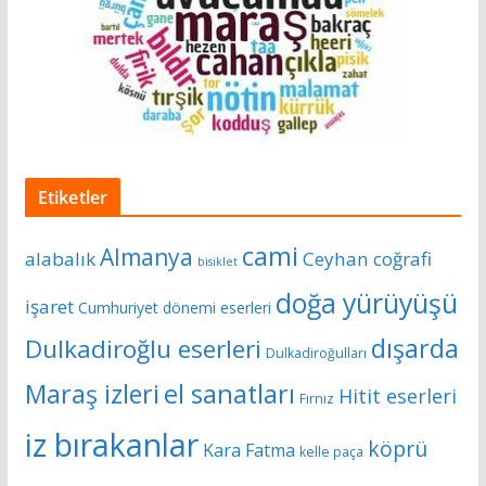
Etiketler
cami
Almanya
alabalık
Ceyhan
coğrafi
bisiklet
doğa yürüyüşü
işaret
Cumhuriyet dönemi eserleri
dışarda
Dulkadiroğlu eserleri
Dulkadiroğulları
Maraş izleri
el sanatları
Hitit eserleri
Fırnız
iz bırakanlar
köprü
Kara Fatma
kelle paça