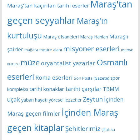
Maraş'tan
Maraş'tan kaçırılan tarihi eserler
geçen seyyahlar
Maraş'ın
kurtuluşu
Maraşlı
Maraş efsaneleri
Maraş Hanları
misyoner eserleri
şairler
mağara
mesire alanı
mutfak
Osmanlı
müze
oryantalist yazarlar
kültürü
eserleri
Roma eserleri
spor
Son Posta (Gazete)
tarihi çarşılar
tarihi konaklar
TBMM
kompleksi
Zeytun
uçak
İçinden
yaban hayatı
yöresel lezzetler
İçinden Maraş
Maraş geçen filmler
geçen kitaplar
Şehitlerimiz
şifalı su