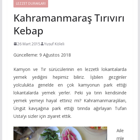
LEZZET DURAKLARI
Kahramanmaraş Tırıvırı
Kebap
26 Mart 2015
Yusuf Köleli
Güncelleme: 9 Ağustos 2018
Kamyon ve Tır sürücülerinin en lezzetli lokantalarda
yemek yediğini hepimiz biliriz. İşbilen gezginler
yolculukta genelde en çok kamyonun park ettiği
lokantalarda yemek yerler. Peki ya tırın kendisinde
yemek yemeyi hayal ettiniz mi? Kahramanmaraşlıları,
Üngüt kavşağına park ettiği tırında ağırlayan Tufan
Usta’yı sizler için ziyaret ettik.
Aile
mle