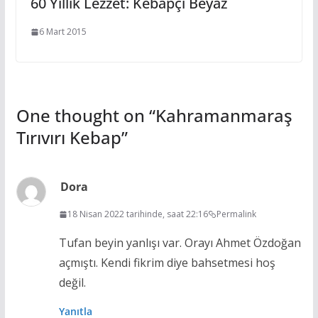
60 Yıllık Lezzet: Kebapçı Beyaz
6 Mart 2015
One thought on “
Kahramanmaraş
Tırıvırı Kebap
”
Dora
18 Nisan 2022 tarihinde, saat 22:16
Permalink
Tufan beyin yanlışı var. Orayı Ahmet Özdoğan
açmıştı. Kendi fikrim diye bahsetmesi hoş
değil.
Yanıtla