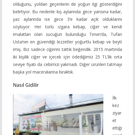
olduğunu, yoldan geçenlerin de yoğun ilgi gösterdiğini
belirtiyor. Bu nedenle kış aylarında gece yarısına kadar,
yaz aylarında ise gece 3’e kadar açık olduklarını
söylüyor. Her türlü ızgara kebap, ciğer ve kendi
imalatları olan sucuğun bulunduğu Tırıvırı’da, Tufan
Usta’nın en güvendiği lezzetler yoğurtlu kebap ve beyti
imiş. Biz sadece ciğerini tattık beğendik. 2015 martında
iki kişilik ciğer ve içecek için ödediğimiz 25 TL’lik orta
seviye fiyatı da cebimizi yakmadı. Diğer ürünleri tatmayı
başka yol maceralarına bıraktık.
Nasıl Gidilir
İlk
kez
ziyar
et
ettiği