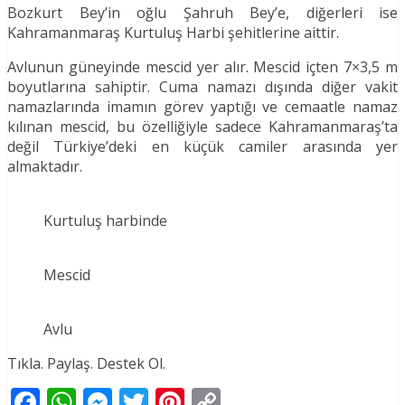
Bozkurt Bey’in oğlu Şahruh Bey’e, diğerleri ise
Kahramanmaraş Kurtuluş Harbi şehitlerine aittir.
Avlunun güneyinde mescid yer alır. Mescid içten 7×3,5 m
boyutlarına sahiptir. Cuma namazı dışında diğer vakit
namazlarında imamın görev yaptığı ve cemaatle namaz
kılınan mescid, bu özelliğiyle sadece Kahramanmaraş’ta
değil Türkiye’deki en küçük camiler arasında yer
almaktadır.
Kurtuluş harbinde
Mescid
Avlu
Tıkla. Paylaş. Destek Ol.
Facebook
WhatsApp
Messenger
Twitter
Pinterest
Copy