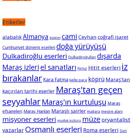
Etiketler
cami
Almanya
alabalık
Ceyhan
coğrafi işaret
bisiklet
doğa yürüyüşü
Cumhuriyet dönemi eserleri
dışarda
Dulkadiroğlu eserleri
Dulkadiroğulları
iz
Maraş izleri
el sanatları
Hitit eserleri
Fırnız
bırakanlar
köprü
Maraş'tan
Kara Fatma
kelle paça
Maraş'tan geçen
kaçırılan tarihi eserler
seyyahlar
Maraş'ın kurtuluşu
Maraş
Maraşlı şairler
efsaneleri
Maraş Hanları
mağara
mesire alanı
müze
misyoner eserleri
oryantalist
mutfak kültürü
Osmanlı eserleri
yazarlar
Roma eserleri
Son