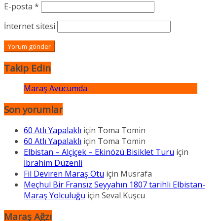
E-posta
*
İnternet sitesi
Takip Edin
Maraş Avucumda
Son yorumlar
60 Atlı Yapalaklı
için
Toma Tomin
60 Atlı Yapalaklı
için
Toma Tomin
Elbistan – Alçiçek – Ekinözü Bisiklet Turu
için
İbrahim Düzenli
Fil Deviren Maraş Otu
için
Musrafa
Meçhul Bir Fransız Seyyahın 1807 tarihli Elbistan-
Maraş Yolculuğu
için
Seval Kuşcu
Maraş Ağzı