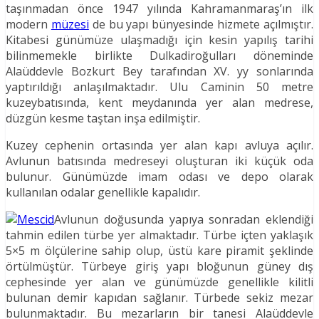
taşınmadan önce 1947 yılında Kahramanmaraş’ın ilk
modern
müzesi
de bu yapı bünyesinde hizmete açılmıştır.
Kitabesi günümüze ulaşmadığı için kesin yapılış tarihi
bilinmemekle birlikte Dulkadiroğulları döneminde
Alaüddevle Bozkurt Bey tarafından XV. yy sonlarında
yaptırıldığı anlaşılmaktadır. Ulu Caminin 50 metre
kuzeybatısında, kent meydanında yer alan medrese,
düzgün kesme taştan inşa edilmiştir.
Kuzey cephenin ortasında yer alan kapı avluya açılır.
Avlunun batısında medreseyi oluşturan iki küçük oda
bulunur. Günümüzde imam odası ve depo olarak
kullanılan odalar genellikle kapalıdır.
Avlunun doğusunda yapıya sonradan eklendiği
tahmin edilen türbe yer almaktadır. Türbe içten yaklaşık
5×5 m ölçülerine sahip olup, üstü kare piramit şeklinde
örtülmüştür. Türbeye giriş yapı bloğunun güney dış
cephesinde yer alan ve günümüzde genellikle kilitli
bulunan demir kapıdan sağlanır. Türbede sekiz mezar
bulunmaktadır. Bu mezarların bir tanesi Alaüddevle