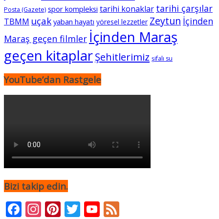
tarihi çarşılar
tarihi konaklar
spor kompleksi
Posta (Gazete)
Zeytun
uçak
İçinden
TBMM
yaban hayatı
yöresel lezzetler
İçinden Maraş
Maraş geçen filmler
geçen kitaplar
Şehitlerimiz
şifalı su
YouTube’dan Rastgele
Bizi takip edin.
Facebook
Instagram
Pinterest
Twitter
YouTube
Feed