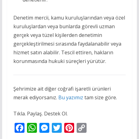
Denetim mercii, kamu kuruluşlarından veya özel
kuruluşlardan veya bunlarda görevli uzman
gerçek veya tüzel kişilerden denetimin
gerçekleştirilmesi sırasında faydalanabilir veya
hizmet satın alabilir. Tescil ettiren, hakların
korunmasında hukuki süreçleri yürütür.
Şehrimize ait diğer coğrafi işaretli ürünleri
merak ediyorsanız.
Bu yazımız
tam size göre.
Tıkla. Paylaş. Destek Ol.
F
W
M
T
Pi
C
ac
h
e
w
nt
o