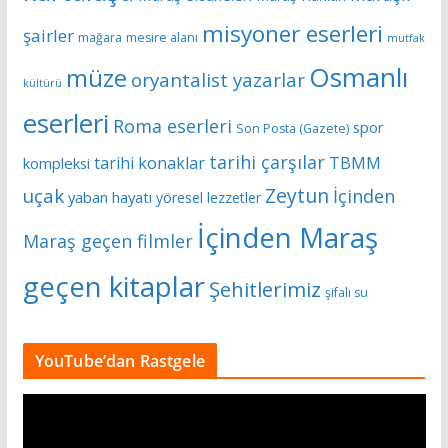
misyoner eserleri
şairler
mağara
mesire alanı
mutfak
Osmanlı
müze
oryantalist yazarlar
kültürü
eserleri
Roma eserleri
spor
Son Posta (Gazete)
tarihi çarşılar
tarihi konaklar
TBMM
kompleksi
Zeytun
uçak
İçinden
yaban hayatı
yöresel lezzetler
İçinden Maraş
Maraş geçen filmler
geçen kitaplar
Şehitlerimiz
şifalı su
YouTube’dan Rastgele
V
i