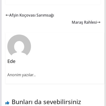
e
at
ss
itt
er
p
b
s
e
er
e
y
Afşin Koçovası Sarımsağı
o
A
n
st
Li
Maraş Rahlesi
o
p
g
n
k
p
er
k
Ede
Anonim yazılar...
Bunları da sevebilirsiniz