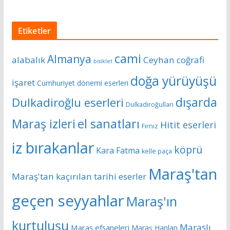
Etiketler
cami
Almanya
alabalık
Ceyhan
coğrafi
bisiklet
doğa yürüyüşü
işaret
Cumhuriyet dönemi eserleri
dışarda
Dulkadiroğlu eserleri
Dulkadiroğulları
Maraş izleri
el sanatları
Hitit eserleri
Fırnız
iz bırakanlar
köprü
Kara Fatma
kelle paça
Maraş'tan
Maraş'tan kaçırılan tarihi eserler
geçen seyyahlar
Maraş'ın
kurtuluşu
Maraşlı
Maraş efsaneleri
Maraş Hanları