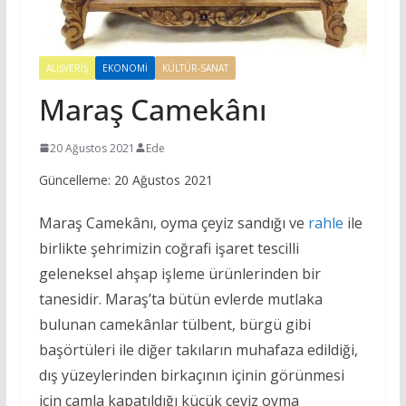
ALIŞVERIŞ
EKONOMI
KÜLTÜR-SANAT
Maraş Camekânı
20 Ağustos 2021
Ede
Güncelleme: 20 Ağustos 2021
Maraş Camekânı, oyma çeyiz sandığı ve
rahle
ile
birlikte şehrimizin coğrafi işaret tescilli
geleneksel ahşap işleme ürünlerinden bir
tanesidir. Maraş’ta bütün evlerde mutlaka
bulunan camekânlar tülbent, bürgü gibi
başörtüleri ile diğer takıların muhafaza edildiği,
dış yüzeylerinden birkaçının içinin görünmesi
için camla kapatıldığı küçük ceviz oyma