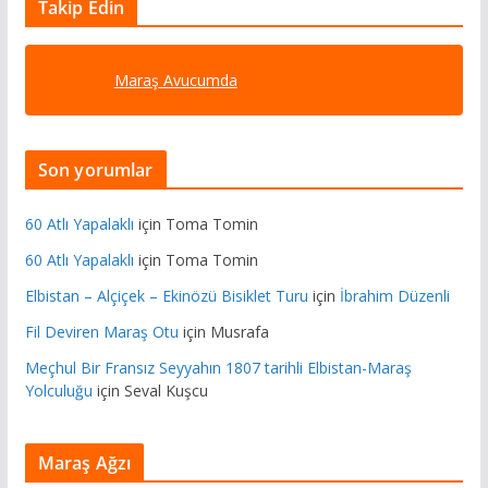
Takip Edin
Maraş Avucumda
Son yorumlar
60 Atlı Yapalaklı
için
Toma Tomin
60 Atlı Yapalaklı
için
Toma Tomin
Elbistan – Alçiçek – Ekinözü Bisiklet Turu
için
İbrahim Düzenli
Fil Deviren Maraş Otu
için
Musrafa
Meçhul Bir Fransız Seyyahın 1807 tarihli Elbistan-Maraş
Yolculuğu
için
Seval Kuşcu
Maraş Ağzı