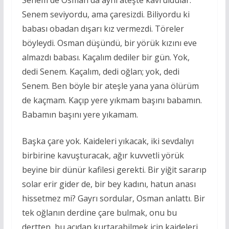
Senem seviyordu, ama çaresizdi. Biliyordu ki
babası obadan dışarı kız vermezdi. Töreler
böyleydi. Osman düşündü, bir yörük kızını eve
almazdı babası. Kaçalım dediler bir gün. Yok,
dedi Senem. Kaçalım, dedi oğlan; yok, dedi
Senem. Ben böyle bir ateşle yana yana ölürüm
de kaçmam. Kaçıp yere yıkmam başını babamın.
Babamın başını yere yıkamam.
Başka çare yok. Kaideleri yıkacak, iki sevdalıyı
birbirine kavuşturacak, ağır kuvvetli yörük
beyine bir dünür kafilesi gerekti. Bir yiğit sararıp
solar erir gider de, bir bey kadını, hatun anası
hissetmez mi? Gayrı sordular, Osman anlattı. Bir
tek oğlanın derdine çare bulmak, onu bu
dertten, bu acıdan kurtarabilmek için kaideleri