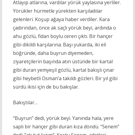
Atlayıp atlarına, vardılar yörük yaylasına yerliler.
Yörükler hürmetle yürekten karşıladılar
gelenleri. Koşup ağaya haber verdiler. Kara
çadırından, önce ak saçlı yörük beyi, ardında o
ahu gözlü, fidan boylu ceren çıktı. Bir hançer
gibi dikildi karşılarına. Başı yukarda, iki eli
böğründe, daha buyrun diyemeden,
ziyaretçilerin başında atın üstünde bir kartal
gibi duran yemyeşil gözlü, kartal bakışlı çınar
gibi heybetli Osman’a takıldı gözleri. Bir yıl gibi
sürdü ikisi için de bu bakışlar.
Bakıştılar…
“Buyrun” dedi, yörük beyi. Yanında hala, yere
saplı bir hançer gibi duran kıza döndü. “Senem”
dedi; “atı tut kızım”. Koştu Senem, adetleri