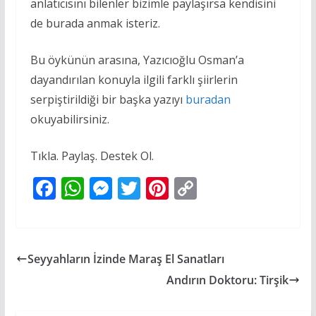
anlatıcısını bilenler bizimle paylaşırsa kendisini
de burada anmak isteriz.
Bu öykünün arasına, Yazıcıoğlu Osman’a
dayandırılan konuyla ilgili farklı şiirlerin
serpiştirildiği bir başka yazıyı
buradan
okuyabilirsiniz.
Tıkla. Paylaş. Destek Ol.
F
W
M
T
Pi
C
ac
h
e
w
nt
o
e
at
ss
itt
er
p
b
s
e
er
e
y
Seyyahların İzinde Maraş El Sanatları
o
A
n
st
Li
Andırın Doktoru: Tirşik
o
p
g
n