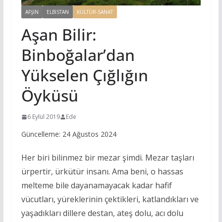
AFŞIN
ELBISTAN
KÜLTÜR-SANAT
Aşan Bilir:
Binboğalar’dan
Yükselen Çığlığın
Öyküsü
6 Eylül 2019
Ede
Güncelleme: 24 Ağustos 2024
Her biri bilinmez bir mezar şimdi. Mezar taşları
ürpertir, ürkütür insanı. Ama beni, o hassas
melteme bile dayanamayacak kadar hafif
vücutları, yüreklerinin çektikleri, katlandıkları ve
yaşadıkları dillere destan, ateş dolu, acı dolu