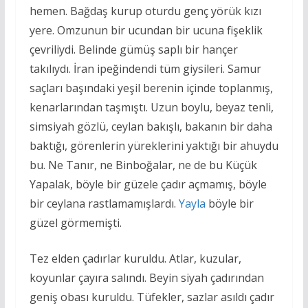
hemen. Bağdaş kurup oturdu genç yörük kızı
yere. Omzunun bir ucundan bir ucuna fişeklik
çevriliydi. Belinde gümüş saplı bir hançer
takılıydı. İran ipeğindendi tüm giysileri. Samur
saçları başındaki yeşil berenin içinde toplanmış,
kenarlarından taşmıştı. Uzun boylu, beyaz tenli,
simsiyah gözlü, ceylan bakışlı, bakanın bir daha
baktığı, görenlerin yüreklerini yaktığı bir ahuydu
bu. Ne Tanır, ne Binboğalar, ne de bu Küçük
Yapalak, böyle bir güzele çadır açmamış, böyle
bir ceylana rastlamamışlardı.
Yayla
böyle bir
güzel görmemişti.
Tez elden çadırlar kuruldu. Atlar, kuzular,
koyunlar çayıra salındı. Beyin siyah çadırından
geniş obası kuruldu. Tüfekler, sazlar asıldı çadır