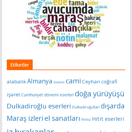
Etiketler
cami
Almanya
alabalık
Ceyhan
coğrafi
bisiklet
doğa yürüyüşü
işaret
Cumhuriyet dönemi eserleri
dışarda
Dulkadiroğlu eserleri
Dulkadiroğulları
Maraş izleri
el sanatları
Hitit eserleri
Fırnız
iz bırakanlar