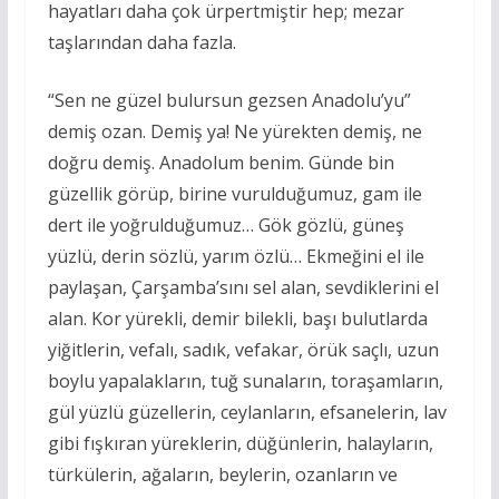
hayatları daha çok ürpertmiştir hep; mezar
taşlarından daha fazla.
“Sen ne güzel bulursun gezsen Anadolu’yu”
demiş ozan. Demiş ya! Ne yürekten demiş, ne
doğru demiş. Anadolum benim. Günde bin
güzellik görüp, birine vurulduğumuz, gam ile
dert ile yoğrulduğumuz… Gök gözlü, güneş
yüzlü, derin sözlü, yarım özlü… Ekmeğini el ile
paylaşan, Çarşamba’sını sel alan, sevdiklerini el
alan. Kor yürekli, demir bilekli, başı bulutlarda
yiğitlerin, vefalı, sadık, vefakar, örük saçlı, uzun
boylu yapalakların, tuğ sunaların, toraşamların,
gül yüzlü güzellerin, ceylanların, efsanelerin, lav
gibi fışkıran yüreklerin, düğünlerin, halayların,
türkülerin, ağaların, beylerin, ozanların ve