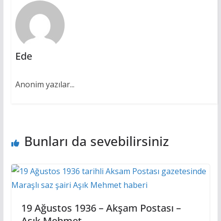
k
p
er
k
Ede
Anonim yazılar...
Bunları da sevebilirsiniz
19 Ağustos 1936 – Akşam Postası –
Aşık Mehmet