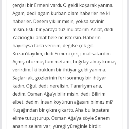
çerçisi bir Ermeni vardı. O geldi koşarak yanına.
Ağam, dedi; ağam kurban olam haberler ne ki
haberler. Desem yıkılır mısın, yoksa sevinir
misin. Eski bir yaraya tuz mu atarım. Anlat, dedi
Yazıcıoğlu; anlat hele ne istersin. Haberin
hayırlıysa tarla veririm, değilse çek git.
Kozan’daydım, dedi Ermeni çerçi; mal satardım.
Açmış oturmuştum metamı, buğday almış kumaş
verirdim. İki büklüm bir ihtiyar geldi yanıma.
Saçları ak, gözlerinin feri sönmüş bir ihtiyar
kadın. Oğul, dedi; nerelisin. Tanırlıyım ana,
dedim. Osman Ağa’yı bilir misin, dedi. Bilirim
elbet, dedim. İnsan köyünün ağasını bilmez mi?
Kuşağından bir çıkını çıkarttı. Aha bu lapatanı
elime tutuşturup, Osman Ağa’ya söyle Senem
ananın selamı var, yüreği yüreğinle birdir.