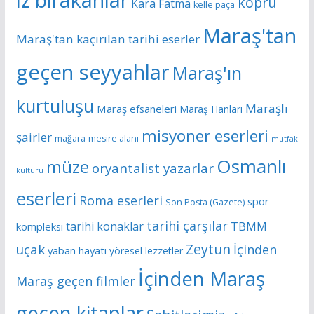
köprü
Kara Fatma
kelle paça
Maraş'tan
Maraş'tan kaçırılan tarihi eserler
geçen seyyahlar
Maraş'ın
kurtuluşu
Maraşlı
Maraş efsaneleri
Maraş Hanları
misyoner eserleri
şairler
mağara
mesire alanı
mutfak
Osmanlı
müze
oryantalist yazarlar
kültürü
eserleri
Roma eserleri
spor
Son Posta (Gazete)
tarihi çarşılar
tarihi konaklar
TBMM
kompleksi
Zeytun
uçak
İçinden
yaban hayatı
yöresel lezzetler
İçinden Maraş
Maraş geçen filmler
geçen kitaplar