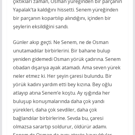
çıktıkları zaman, Osman yüreğinden bir parçanın
Yapalak’ta kaldığını hissetti. Senem yüreğinden
bir parçanın kopartılıp alındığını, içinden bir
şeylerin eksildiğini sandı.
Günler akıp geçti. Ne Senem, ne de Osman
unutamadılar birbirlerini. Bir bahane bulup
yeniden gidemedi Osman yörük çadırına. Senem
obadan dışarıya ayak atamadı. Ama seven yürek
neler etmez ki. Her şeyin çaresi bulundu. Bir
yörük kadını yardım etti bey kızına. Bey oğlu
atlayıp atına Senem’e koştu. Ay ışığında her
buluşup konuşmalarında daha çok yandı
yürekleri, daha çok sevdiler, daha çok
bağlandılar birbirlerine. Sevda bu, çaresi
olmazsa sarartıp soldurur, öldürür adamı.
Senem de Osman da aynı ateşte kavruldular.