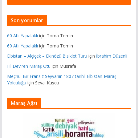
Son yorumlar
60 Atlı Yapalaklı
için
Toma Tomin
60 Atlı Yapalaklı
için
Toma Tomin
Elbistan – Alçiçek – Ekinözü Bisiklet Turu
için
İbrahim Düzenli
Fil Deviren Maraş Otu
için
Musrafa
Meçhul Bir Fransız Seyyahın 1807 tarihli Elbistan-Maraş
Yolculuğu
için
Seval Kuşcu
Maraş Ağzı